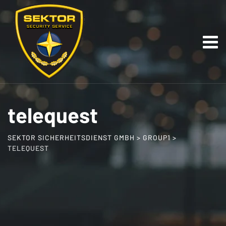
Skip
to
content
telequest
SEKTOR SICHERHEITSDIENST GMBH
>
GROUP1
>
TELEQUEST