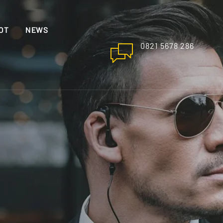
OT
NEWS
0821 5678 286